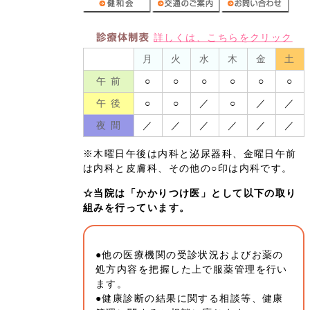
詳しくは、こちらをクリック
月
火
水
木
金
土
午 前
○
○
○
○
○
○
午 後
○
○
／
○
／
／
夜 間
／
／
／
／
／
／
※木曜日午後は内科と泌尿器科、金曜日午前
は内科と皮膚科、その他の○印は内科です。
☆当院は「かかりつけ医」として以下の取り
組みを行っています。
●他の医療機関の受診状況およびお薬の
処方内容を把握した上で服薬管理を行い
ます。
●健康診断の結果に関する相談等、健康